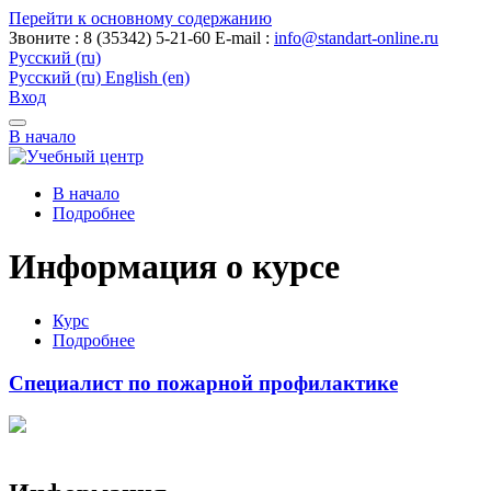
Перейти к основному содержанию
Звоните : 8 (35342) 5-21-60
E-mail :
info@standart-online.ru
Русский ‎(ru)‎
Русский ‎(ru)‎
English ‎(en)‎
Вход
В начало
В начало
Подробнее
Информация о курсе
Курс
Подробнее
Специалист по пожарной профилактике